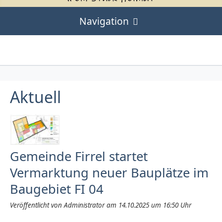
Navigation
Aktuell
Firrel
Geschichtliches
Gremien
Aktuell
DSGVO
Bürgermeister und Ortsvorsteher
Umwelttage
Gemeinderat
Impressum
Die Kolonie Firrel
Gemeindehaus
2012
Suche ..
Auswanderung
Gemeinde Firrel startet
Spielplatz
2013
Jobs in Firrel
Vermarktung neuer Bauplätze im
Ostfriesen in Amerika (Link)
Baugrundstücke
2014
Baugebiet FI 04
Verschenkbörse
250 Jahre Firrel (2012)
Gewerbegebiet
2015
Veröffentlicht von Administrator am 14.10.2025 um 16:50 Uhr
Festwoche
Hauptsatzung
2016