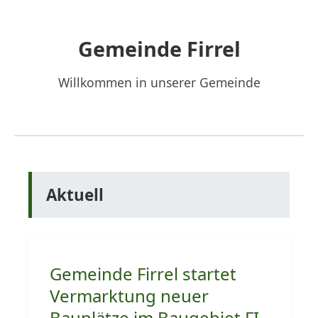
Eröffnung Festwoche
Hebesatzsatzung 2018 bis 2020
2017
Gemeinde Firrel
Korso I
Redaktion
2018
Willkommen in unserer Gemeinde
Korso II
2019
Korso III
2023
2024
Aktuell
Gemeinde Firrel startet
Vermarktung neuer
Bauplätze im Baugebiet FI