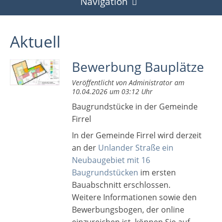
Navigation
Aktuell
Aktuell
Firrel
Bewerbung Bauplätze
Geschichtliches
Gremien
Veröffentlicht von Administrator am
DSGVO
Bürgermeister und Ortsvorsteher
Umwelttage
Gemeinderat
10.04.2026 um 03:12 Uhr
Impressum
Baugrundstücke in der Gemeinde
Die Kolonie Firrel
Gemeindehaus
2012
Firrel
Suche ..
Auswanderung
Spielplatz
2013
In der Gemeinde Firrel wird derzeit
an der
Unlander Straße ein
Jobs in Firrel
Ostfriesen in Amerika (Link)
Baugrundstücke
2014
Neubaugebiet mit 16
Verschenkbörse
Baugrundstücken
im ersten
250 Jahre Firrel (2012)
Gewerbegebiet
2015
Bauabschnitt erschlossen.
Weitere Informationen sowie den
Festwoche
Hauptsatzung
2016
Bewerbungsbogen, der online
Eröffnung Festwoche