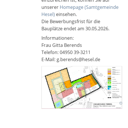
einzureichen ist, können Sie auf
Hebesatzsatzung 2018 bis 2020
2017
unserer
Homepage (Samtgemeinde
Korso I
Redaktion
2018
Hesel)
einsehen.
Die Bewerbungsfrist für die
Korso II
2019
Bauplätze endet am 30.05.2026.
Korso III
Informationen:
2023
Frau Gitta Berends
2024
Telefon: 04950 39-3211
E-Mail: g.berends@hesel.de